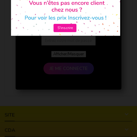
S'inscrire
Afficher/Masquer
JE ME CONNECTE

SITE

CDA