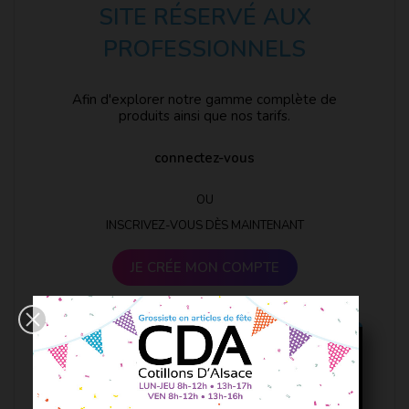
SITE RÉSERVÉ AUX
PROFESSIONNELS
Afin d'explorer notre gamme complète de
produits ainsi que nos tarifs.
connectez-vous
OU
INSCRIVEZ-VOUS DÈS MAINTENANT
JE CRÉE MON COMPTE