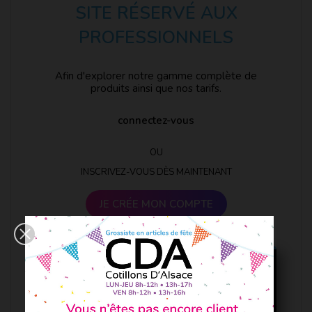
SITE RÉSERVÉ AUX
PROFESSIONNELS
Afin d'explorer notre gamme complète de
produits ainsi que nos tarifs.
connectez-vous
OU
INSCRIVEZ-VOUS DÈS MAINTENANT
JE CRÉE MON COMPTE