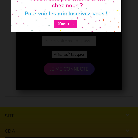
S'inscrire
Afficher/Masquer
JE ME CONNECTE

SITE

CDA