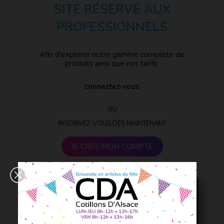
SITE RÉSERVÉ AUX
PROFESSIONNELS
Afin d'explorer notre gamme complète de
produits ainsi que nos tarifs.
connectez-vous
OU
INSCRIVEZ-VOUS DÈS MAINTENANT
JE CRÉE MON COMPTE