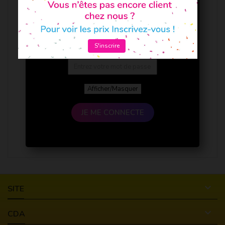
S'inscrire
Afficher/Masquer
JE ME CONNECTE

SITE

CDA