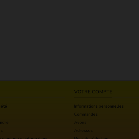
VOTRE COMPTE
iété
Informations personnelles
Commandes
indre
Avoirs
es
Adresses
e montage et informations
Bons de réduction