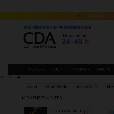
Téléphone:
+ 33 (0) 3 89 30 12 90
Email:
info@cotillon
THEMES
HELIUM
PINATAS
CANONS
DESTOCKAGE
Accueil
COLLECTIONS
ANNIVERSAIRE
Pina
MEILLEURES VENTES
PORTE LAMPION BAMBOU 50 CM
S
favorite_border