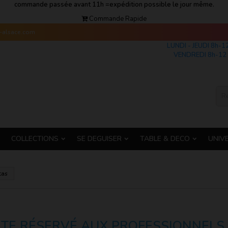
commande passée avant 11h =expédition possible le jour même.
Commande Rapide
s-alsace.com
LUNDI - JEUDI 8h-1
VENDREDI 8h-12 
COLLECTIONS
SE DEGUISER
TABLE & DECO
UNIV
tas
ITE RÉSERVÉ AUX PROFESSIONNELS