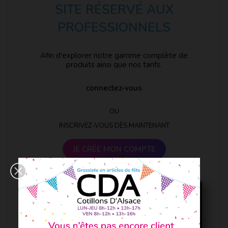
SITE RÉSERVÉ AUX
PROFESSIONNELS
Afin d'explorer notre gamme complète de
produits ainsi que nos tarifs.
connectez-vous
OU
INSCRIVEZ-VOUS DÈS MAINTENANT
JE CRÉE MON COMPTE