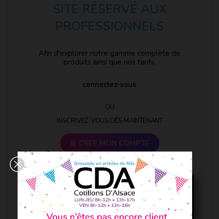
SITE RÉSERVÉ AUX
PROFESSIONNELS
Afin d'explorer notre gamme complète de
produits ainsi que nos tarifs.
connectez-vous
OU
INSCRIVEZ-VOUS DÈS MAINTENANT
JE CRÉE MON COMPTE