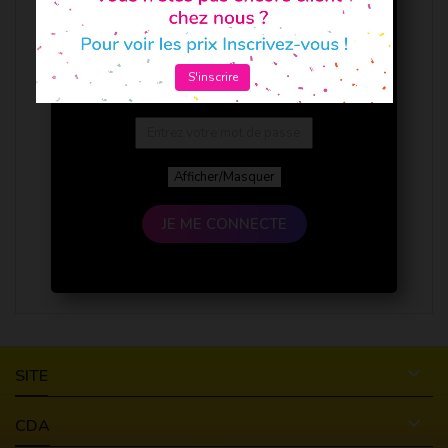
S'inscrire
Afficher/Masquer
JE ME CONNECTE

SITE

CDA