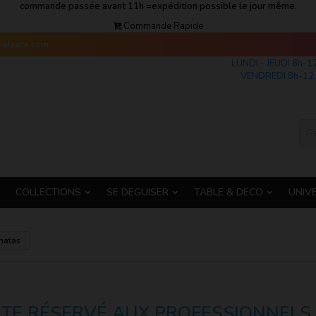
commande passée avant 11h =expédition possible le jour même.
Commande Rapide
s-alsace.com
LUNDI - JEUDI 8h-1
VENDREDI 8h-12 
COLLECTIONS
SE DEGUISER
TABLE & DECO
UNIV
natas
ITE RÉSERVÉ AUX PROFESSIONNELS