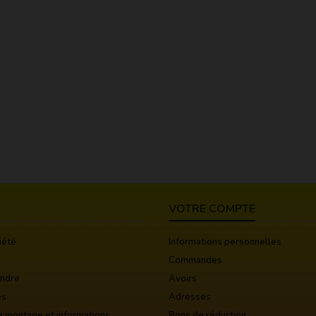
VOTRE COMPTE
iété
Informations personnelles
Commandes
indre
Avoirs
es
Adresses
e montage et informations
Bons de réduction