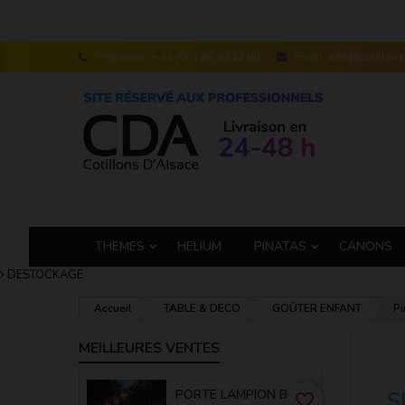
Téléphone:
+ 33 (0) 3 89 30 12 90
Email:
info@cotillon
THEMES
HELIUM
PINATAS
CANONS
DESTOCKAGE
Accueil
TABLE & DECO
GOÛTER ENFANT
Pi
MEILLEURES VENTES
PORTE LAMPION BAMBOU 50 CM
S
favorite_border