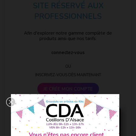
SITE RÉSERVÉ AUX
PROFESSIONNELS
Afin d'explorer notre gamme complète de
produits ainsi que nos tarifs.
connectez-vous
OU
INSCRIVEZ-VOUS DÈS MAINTENANT
JE CRÉE MON COMPTE