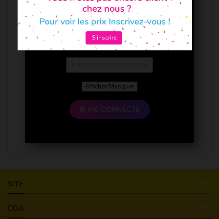
S'inscrire
Afficher/Masquer
JE ME CONNECTE

SITE

CDA