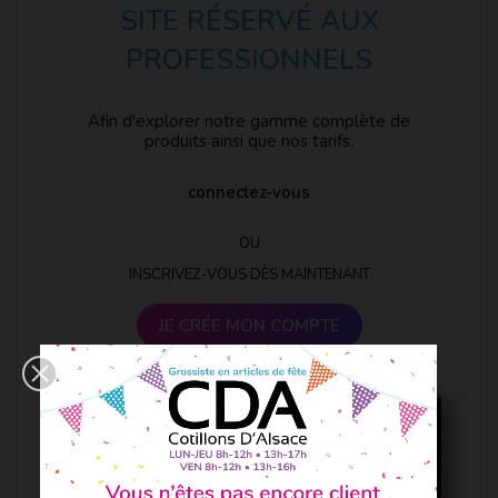
SITE RÉSERVÉ AUX
PROFESSIONNELS
Afin d'explorer notre gamme complète de
produits ainsi que nos tarifs.
connectez-vous
OU
INSCRIVEZ-VOUS DÈS MAINTENANT
JE CRÉE MON COMPTE