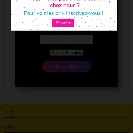
S'inscrire
Afficher/Masquer
JE ME CONNECTE

SITE

CDA