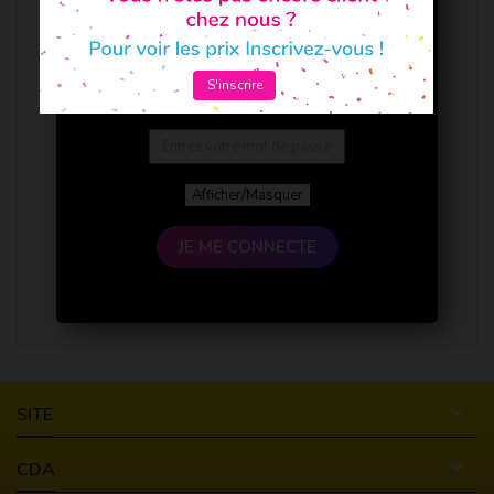
S'inscrire
Afficher/Masquer
JE ME CONNECTE

SITE

CDA