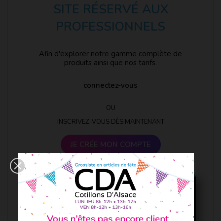
SITE RÉSERVÉ AUX
PROFESSIONNELS
Afin d'explorer notre gamme complète de
produits ainsi que nos tarifs.
connectez-vous
OU
INSCRIVEZ-VOUS DÈS MAINTENANT
JE CRÉE MON COMPTE