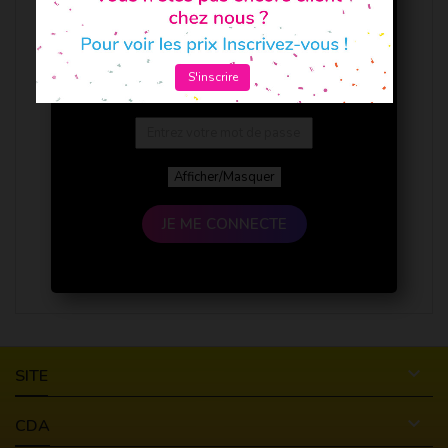
S'inscrire
Afficher/Masquer
JE ME CONNECTE

SITE

CDA