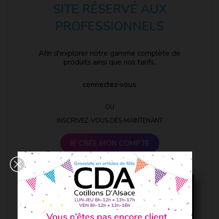
SITE RÉSERVÉ AUX
PROFESSIONNELS
Afin d'explorer notre gamme complète de
produits ainsi que nos tarifs.
connectez-vous
OU
INSCRIVEZ-VOUS DÈS MAINTENANT
JE CRÉE MON COMPTE