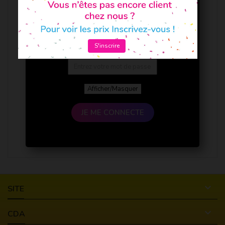
S'inscrire
Afficher/Masquer
JE ME CONNECTE

SITE

CDA