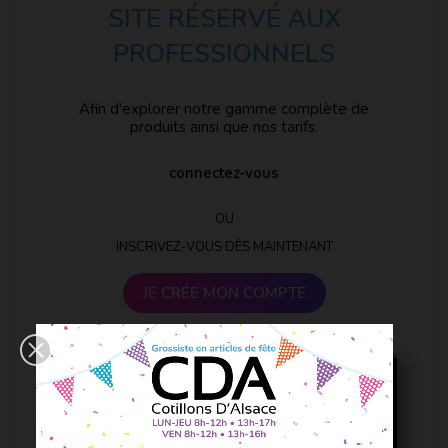
SITE RÉSERVÉ AUX
PROFESSIONNELS
Afin d'explorer notre gamme complète de
produits ainsi que nos tarifs.
connectez-vous
OU
INSCRIVEZ-VOUS DÈS MAINTENANT
JE CRÉE MON COMPTE