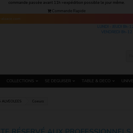
commande passée avant 11h =expédition possible le jour même.
Commande Rapide
s-alsace.com
LUNDI - JEUDI 8h-1
VENDREDI 8h-12 
COLLECTIONS
SE DEGUISER
TABLE & DECO
UNIV
S ALVEOLEES
Coeurs
ITE RÉSERVÉ AUX PROFESSIONNELS