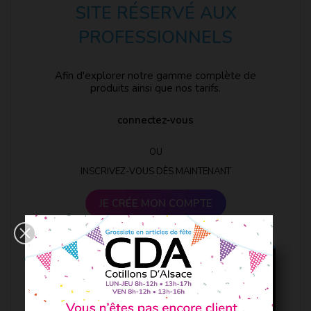
SITE RÉSERVÉ AUX
PROFESSIONNELS
Afin d'explorer notre gamme complète de
produits ainsi que nos tarifs.
connectez-vous
OU
INSCRIVEZ-VOUS DÈS MAINTENANT
JE CRÉE MON COMPTE