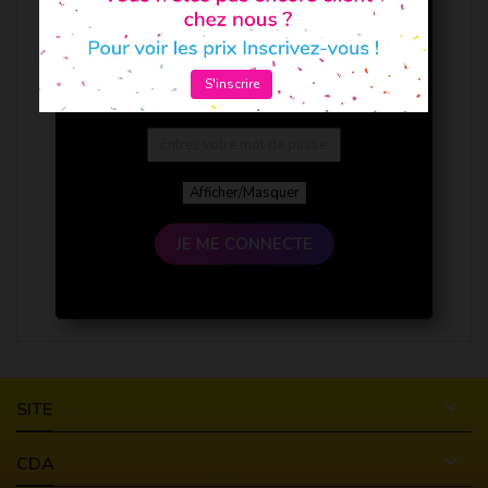
S'inscrire
Afficher/Masquer
JE ME CONNECTE

SITE

CDA