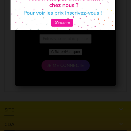
S'inscrire
Afficher/Masquer
JE ME CONNECTE

SITE

CDA