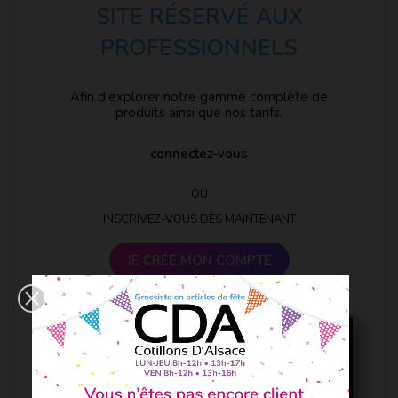
SITE RÉSERVÉ AUX
PROFESSIONNELS
Afin d'explorer notre gamme complète de
produits ainsi que nos tarifs.
connectez-vous
OU
INSCRIVEZ-VOUS DÈS MAINTENANT
JE CRÉE MON COMPTE