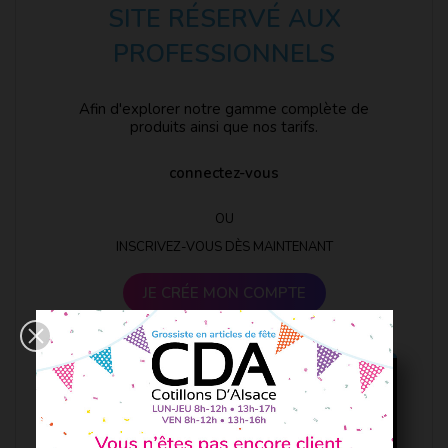
SITE RÉSERVÉ AUX
PROFESSIONNELS
Afin d'explorer notre gamme complète de
produits ainsi que nos tarifs.
connectez-vous
OU
INSCRIVEZ-VOUS DÈS MAINTENANT
JE CRÉE MON COMPTE