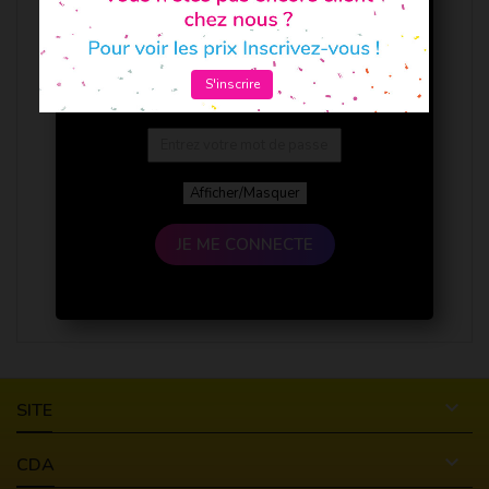
S'inscrire
Afficher/Masquer
JE ME CONNECTE

SITE

CDA