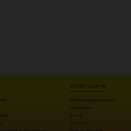
VOTRE COMPTE
iété
Informations personnelles
Commandes
indre
Avoirs
es
Adresses
e montage et informations
Bons de réduction