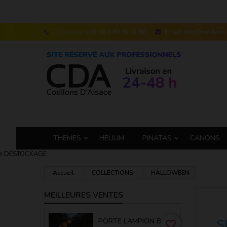
Téléphone:
+ 33 (0) 3 89 30 12 90
Email:
info@cotillon
THEMES
HELIUM
PINATAS
CANONS
DESTOCKAGE
Accueil
COLLECTIONS
HALLOWEEN
MEILLEURES VENTES
PORTE LAMPION BAMBOU 50 CM
S
favorite_border