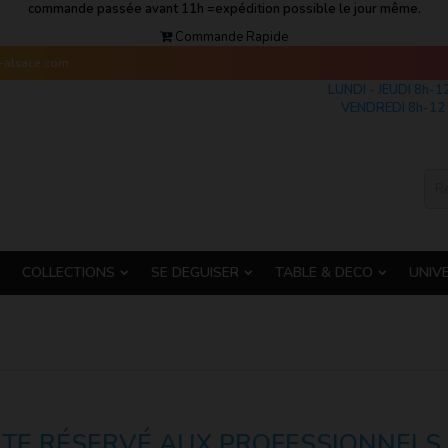
commande passée avant 11h =expédition possible le jour même.
Commande Rapide
s-alsace.com
LUNDI - JEUDI 8h-1
VENDREDI 8h-12 
COLLECTIONS
SE DEGUISER
TABLE & DECO
UNIV
ITE RÉSERVÉ AUX PROFESSIONNELS