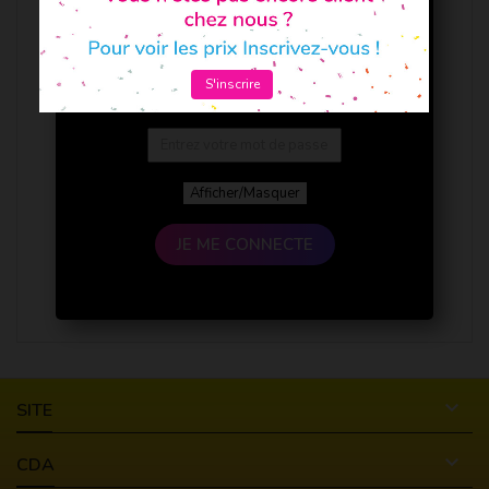
S'inscrire
Afficher/Masquer
JE ME CONNECTE

SITE

CDA