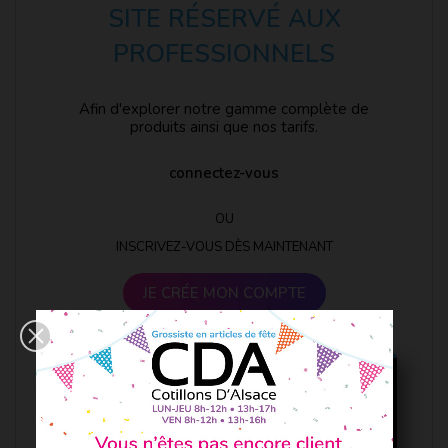
SITE RÉSERVÉ AUX
PROFESSIONNELS
Afin d'explorer notre gamme complète de
produits ainsi que nos tarifs.
connectez-vous
OU
INSCRIVEZ-VOUS DÈS MAINTENANT
JE CRÉE MON COMPTE