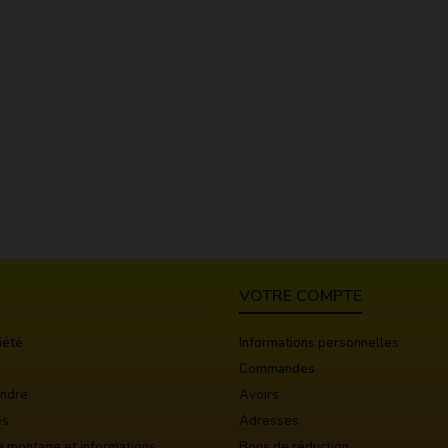
VOTRE COMPTE
iété
Informations personnelles
Commandes
indre
Avoirs
es
Adresses
e montage et informations
Bons de réduction