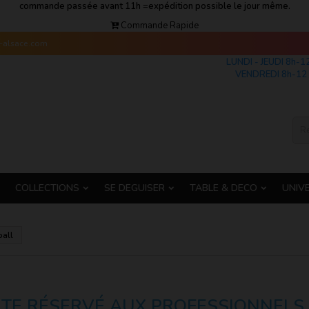
commande passée avant 11h =expédition possible le jour même.
Commande Rapide
s-alsace.com
LUNDI - JEUDI 8h-1
VENDREDI 8h-12 
COLLECTIONS
SE DEGUISER
TABLE & DECO
UNIV
ball
ITE RÉSERVÉ AUX PROFESSIONNELS