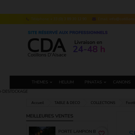
Téléphone:
+ 33 (0) 3 89 30 12 90
Email:
info@cotillon
THEMES
HELIUM
PINATAS
CANONS
DESTOCKAGE
Accueil
TABLE & DECO
COLLECTIONS
Foot
MEILLEURES VENTES
PORTE LAMPION BAMBOU 50 CM
S
favorite_border