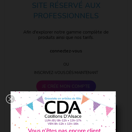
SITE RÉSERVÉ AUX
PROFESSIONNELS
Afin d'explorer notre gamme complète de
produits ainsi que nos tarifs.
connectez-vous
OU
INSCRIVEZ-VOUS DÈS MAINTENANT
JE CRÉE MON COMPTE