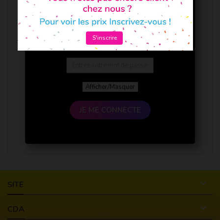
S'inscrire
Afficher/Masquer
JE ME CONNECTE

SITE

CDA