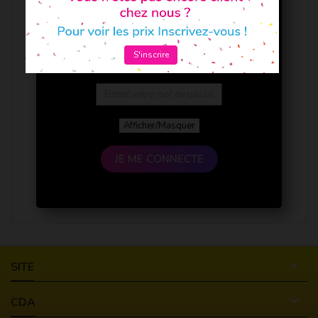
S'inscrire
Afficher/Masquer
JE ME CONNECTE

SITE

CDA