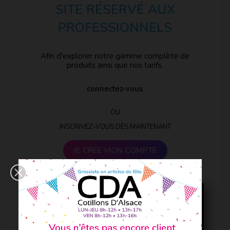
SITE RÉSERVÉ AUX
PROFESSIONNELS
Afin d'explorer notre gamme complète de
produits ainsi que nos tarifs.
connectez-vous
OU
INSCRIVEZ-VOUS DÈS MAINTENANT
JE CRÉE MON COMPTE