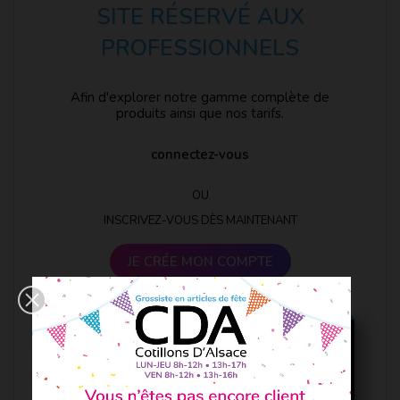
SITE RÉSERVÉ AUX
PROFESSIONNELS
Afin d'explorer notre gamme complète de
produits ainsi que nos tarifs.
connectez-vous
OU
INSCRIVEZ-VOUS DÈS MAINTENANT
JE CRÉE MON COMPTE