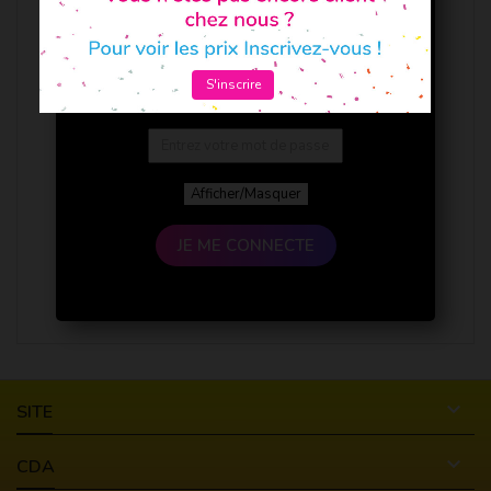
S'inscrire
Afficher/Masquer
JE ME CONNECTE

SITE

CDA