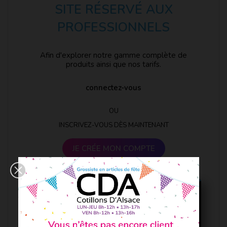
SITE RÉSERVÉ AUX
PROFESSIONNELS
Afin d'explorer notre gamme complète de
produits ainsi que nos tarifs.
connectez-vous
OU
INSCRIVEZ-VOUS DÈS MAINTENANT
JE CRÉE MON COMPTE