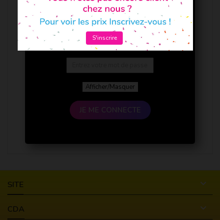
S'inscrire
Afficher/Masquer
JE ME CONNECTE

SITE

CDA