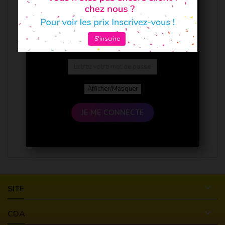
S'inscrire
Afficher/Masquer
JE ME CONNECTE

SITE

CDA