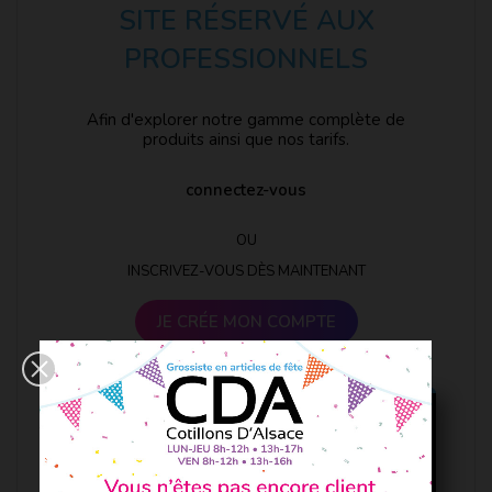
SITE RÉSERVÉ AUX
PROFESSIONNELS
Afin d'explorer notre gamme complète de
produits ainsi que nos tarifs.
connectez-vous
OU
INSCRIVEZ-VOUS DÈS MAINTENANT
JE CRÉE MON COMPTE