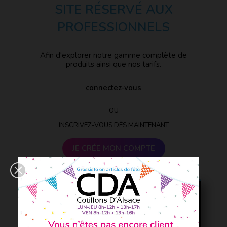
SITE RÉSERVÉ AUX
PROFESSIONNELS
Afin d'explorer notre gamme complète de
produits ainsi que nos tarifs.
connectez-vous
OU
INSCRIVEZ-VOUS DÈS MAINTENANT
JE CRÉE MON COMPTE