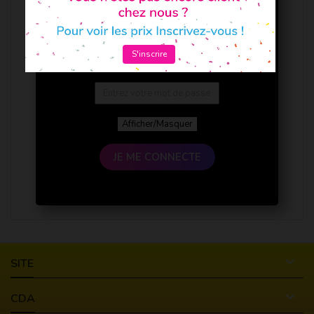
S'inscrire
Afficher/Masquer
JE ME CONNECTE

SITE

CDA