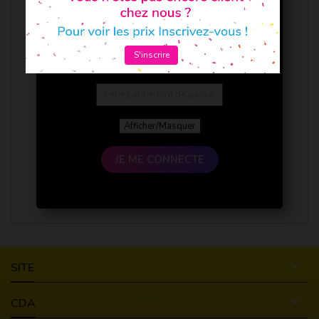
S'inscrire
Afficher/Masquer
JE ME CONNECTE

SITE

CDA