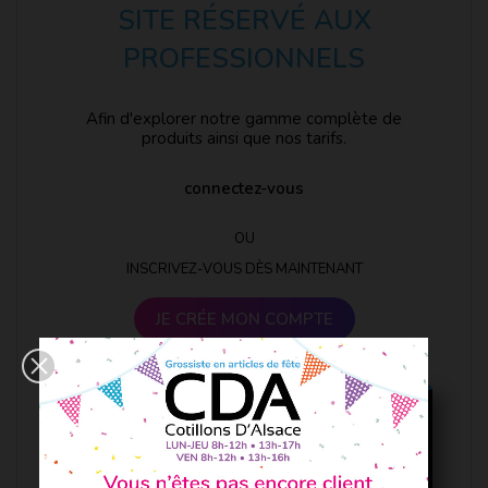
SITE RÉSERVÉ AUX
PROFESSIONNELS
Afin d'explorer notre gamme complète de
produits ainsi que nos tarifs.
connectez-vous
OU
INSCRIVEZ-VOUS DÈS MAINTENANT
JE CRÉE MON COMPTE