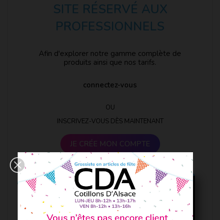
SITE RÉSERVÉ AUX
PROFESSIONNELS
Afin d'explorer notre gamme complète de
produits ainsi que nos tarifs.
connectez-vous
OU
INSCRIVEZ-VOUS DÈS MAINTENANT
JE CRÉE MON COMPTE