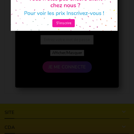
S'inscrire
Afficher/Masquer
JE ME CONNECTE

SITE

CDA