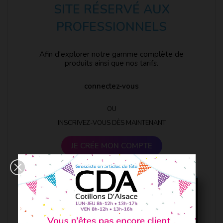
SITE RÉSERVÉ AUX
PROFESSIONNELS
Afin d'explorer notre gamme complète de
produits ainsi que nos tarifs.
connectez-vous
OU
INSCRIVEZ-VOUS DÈS MAINTENANT
JE CRÉE MON COMPTE