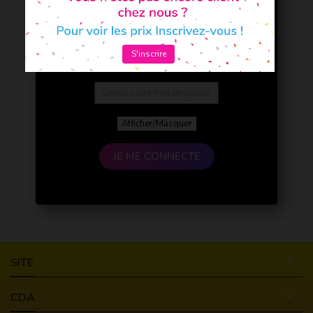
S'inscrire
Afficher/Masquer
JE ME CONNECTE

SITE

CDA