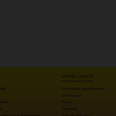
VOTRE COMPTE
iété
Informations personnelles
Commandes
indre
Avoirs
es
Adresses
e montage et informations
Bons de réduction