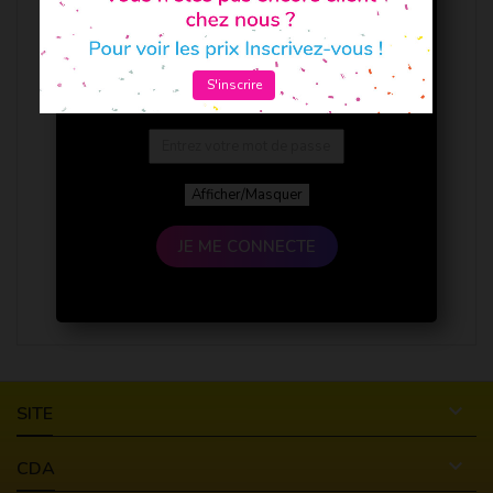
S'inscrire
Afficher/Masquer
JE ME CONNECTE

SITE

CDA