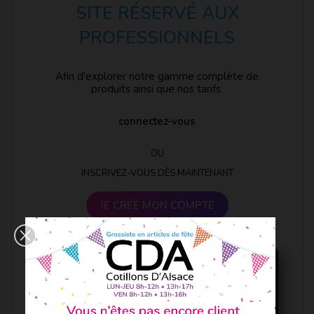
SITE RÉSERVÉ AUX
PROFESSIONNELS
Afin d'explorer notre gamme complète de
produits ainsi que nos tarifs.
connectez-vous
OU
INSCRIVEZ-VOUS DÈS MAINTENANT
JE CRÉE MON COMPTE