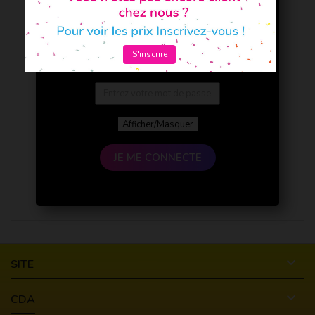
S'inscrire
Afficher/Masquer
JE ME CONNECTE

SITE

CDA