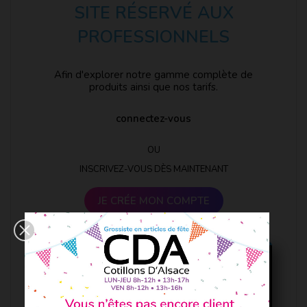
SITE RÉSERVÉ AUX
PROFESSIONNELS
Afin d'explorer notre gamme complète de
produits ainsi que nos tarifs.
connectez-vous
OU
INSCRIVEZ-VOUS DÈS MAINTENANT
JE CRÉE MON COMPTE