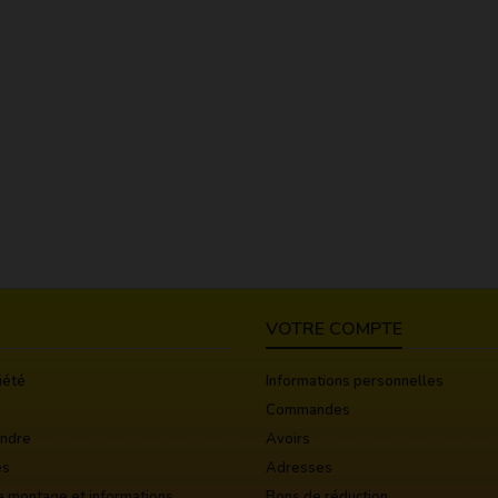
VOTRE COMPTE
iété
Informations personnelles
Commandes
indre
Avoirs
es
Adresses
e montage et informations
Bons de réduction