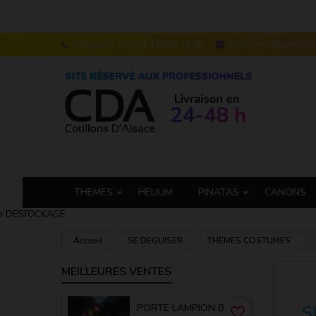
Téléphone:
+ 33 (0) 3 89 30 12 90
Email:
info@cotillon
THEMES
HELIUM
PINATAS
CANONS
DESTOCKAGE
Accueil
SE DEGUISER
THEMES COSTUMES
MEILLEURES VENTES
PORTE LAMPION BAMBOU 50 CM
S
favorite_border