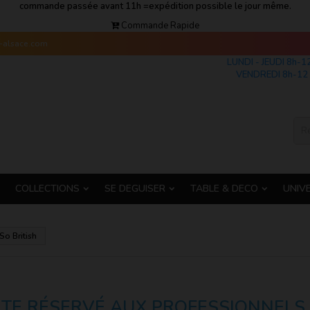
commande passée avant 11h =expédition possible le jour même.
Commande Rapide
s-alsace.com
LUNDI - JEUDI 8h-1
VENDREDI 8h-12 
COLLECTIONS
SE DEGUISER
TABLE & DECO
UNIV
So British
ITE RÉSERVÉ AUX PROFESSIONNELS