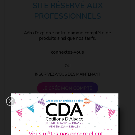
SITE RÉSERVÉ AUX
PROFESSIONNELS
Afin d'explorer notre gamme complète de
produits ainsi que nos tarifs.
connectez-vous
OU
INSCRIVEZ-VOUS DÈS MAINTENANT
JE CRÉE MON COMPTE