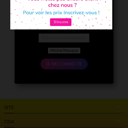
S'inscrire
Afficher/Masquer
JE ME CONNECTE

SITE

CDA