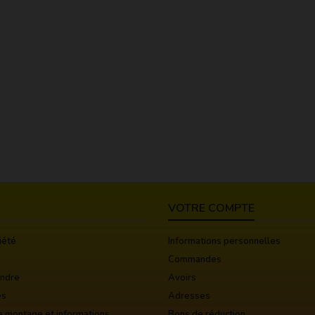
VOTRE COMPTE
iété
Informations personnelles
Commandes
indre
Avoirs
es
Adresses
e montage et informations
Bons de réduction