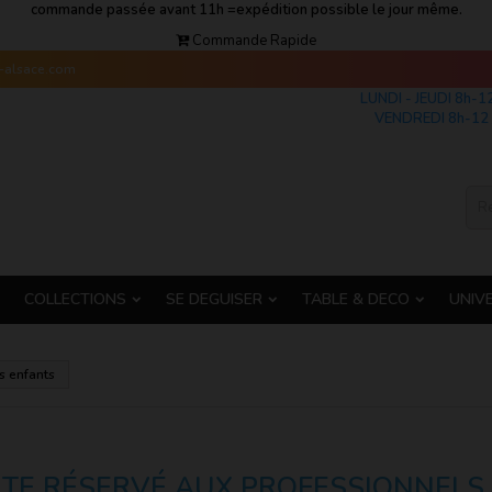
commande passée avant 11h =expédition possible le jour même.
Commande Rapide
s-alsace.com
LUNDI - JEUDI 8h-1
VENDREDI 8h-12 
COLLECTIONS
SE DEGUISER
TABLE & DECO
UNIV
 enfants
ITE RÉSERVÉ AUX PROFESSIONNELS