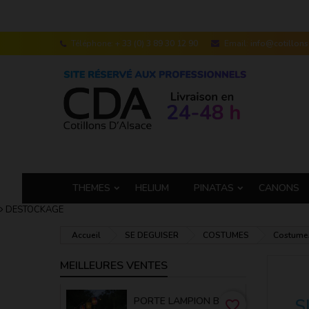
Téléphone:
+ 33 (0) 3 89 30 12 90
Email:
info@cotillon
THEMES
HELIUM
PINATAS
CANONS
DESTOCKAGE
Accueil
SE DEGUISER
COSTUMES
Costumes
MEILLEURES VENTES
PORTE LAMPION BAMBOU 50 CM
S
favorite_border