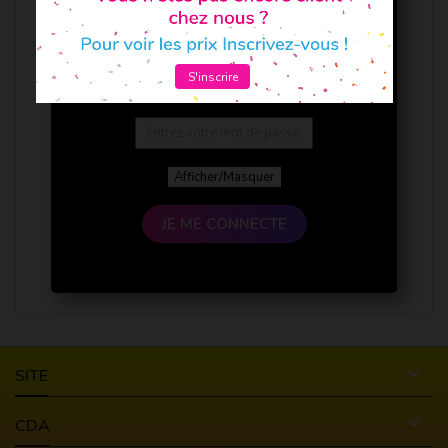
S'inscrire
Afficher/Masquer
JE ME CONNECTE

SITE

CDA