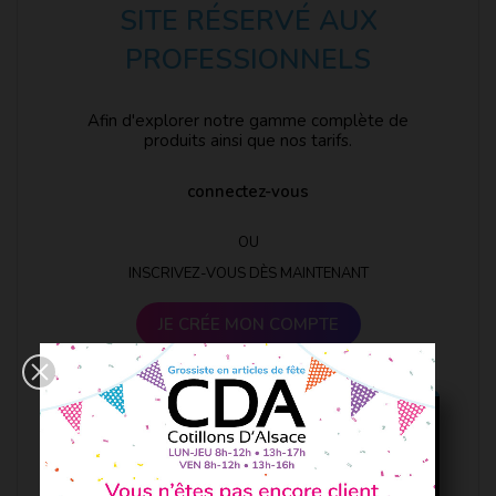
SITE RÉSERVÉ AUX
PROFESSIONNELS
Afin d'explorer notre gamme complète de
produits ainsi que nos tarifs.
connectez-vous
OU
INSCRIVEZ-VOUS DÈS MAINTENANT
JE CRÉE MON COMPTE