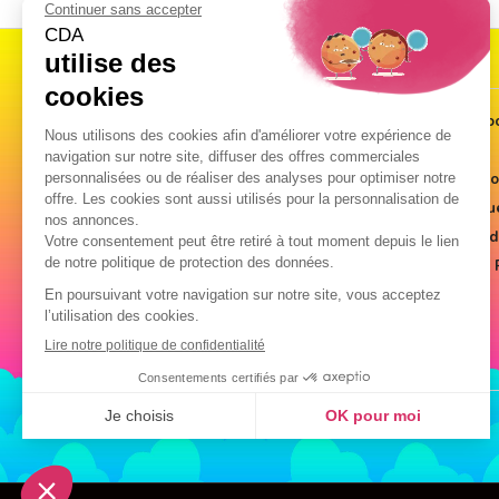
SITE
CDA
Mentions légales
Notre Soc
Conditions générales de vente
Hélium
FAQ
Nous rejo
Guide Des Tailles
Catalogu
Politique de confidentialité et cookies
Notices d
Plan du site
Produits 
Guirlandes Publicitaires
Kits de décoration
Drapeaux Personnalisés