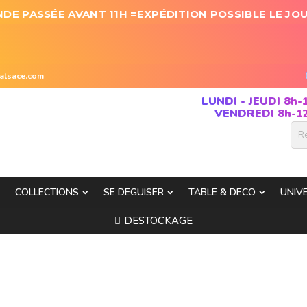
E PASSÉE AVANT 11H =EXPÉDITION POSSIBLE LE JO
-alsace.com
LUNDI - JEUDI 8h-
VENDREDI 8h-12
COLLECTIONS
SE DEGUISER
TABLE & DECO
UNIV
DESTOCKAGE