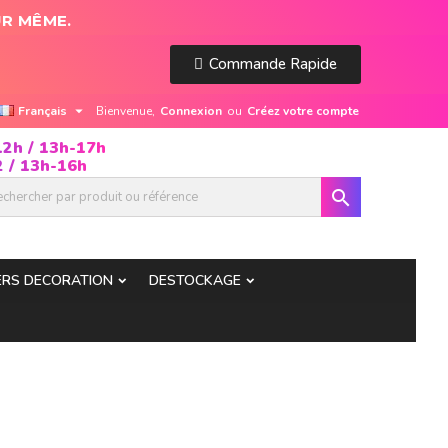
UR MÊME.
Commande Rapide

Français
Bienvenue,
Connexion
ou
Créez votre compte
12h / 13h-17h
 / 13h-16h

ERS DECORATION
DESTOCKAGE