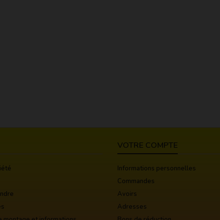
VOTRE COMPTE
iété
Informations personnelles
Commandes
indre
Avoirs
es
Adresses
e montage et informations
Bons de réduction