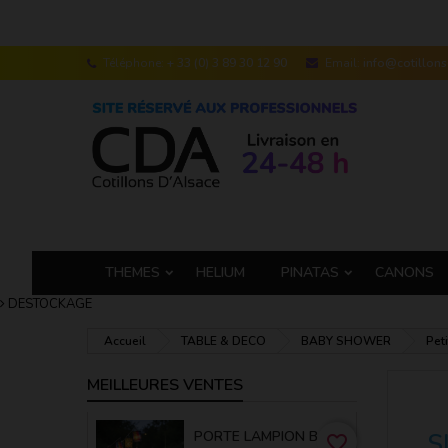
Téléphone:
+ 33 (0) 3 89 30 12 90
Email:
info@cotillon
THEMES
HELIUM
PINATAS
CANONS
DESTOCKAGE
Accueil
TABLE & DECO
BABY SHOWER
Pet
MEILLEURES VENTES
PORTE LAMPION BAMBOU 50 CM
S
favorite_border