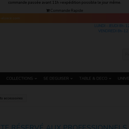
commande passée avant 11h =expédition possible le jour même.
Commande Rapide
s-alsace.com
LUNDI - JEUDI 8h-1
VENDREDI 8h-12 
COLLECTIONS
SE DEGUISER
TABLE & DECO
UNIV
its accessoires
ITE RÉSERVÉ AUX PROFESSIONNELS