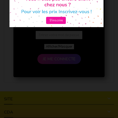
S'inscrire
Afficher/Masquer
JE ME CONNECTE

SITE

CDA