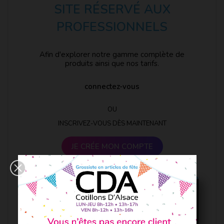
SITE RÉSERVÉ AUX
PROFESSIONNELS
Afin d'explorer notre gamme complète de
produits ainsi que nos tarifs.
connectez-vous
OU
INSCRIVEZ-VOUS DÈS MAINTENANT
JE CRÉE MON COMPTE