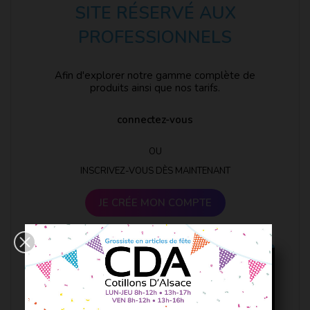
SITE RÉSERVÉ AUX
PROFESSIONNELS
Afin d'explorer notre gamme complète de
produits ainsi que nos tarifs.
connectez-vous
OU
INSCRIVEZ-VOUS DÈS MAINTENANT
JE CRÉE MON COMPTE