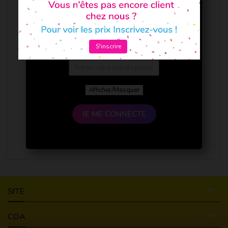
S'inscrire
Afficher/Masquer
JE ME CONNECTE

SITE

CDA