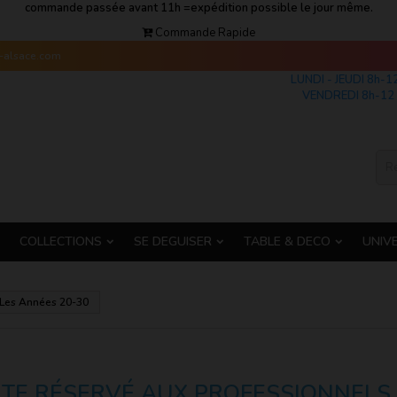
commande passée avant 11h =expédition possible le jour même.
Commande Rapide
s-alsace.com
LUNDI - JEUDI 8h-1
VENDREDI 8h-12 
COLLECTIONS
SE DEGUISER
TABLE & DECO
UNIV
Les Années 20-30
ITE RÉSERVÉ AUX PROFESSIONNELS