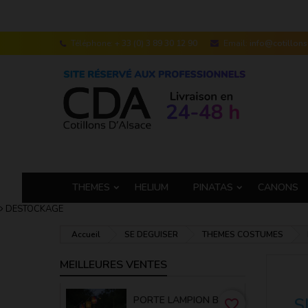
Téléphone:
+ 33 (0) 3 89 30 12 90
Email:
info@cotillon
THEMES
HELIUM
PINATAS
CANONS
DESTOCKAGE
Accueil
SE DEGUISER
THEMES COSTUMES
MEILLEURES VENTES
PORTE LAMPION BAMBOU 50 CM
S
favorite_border