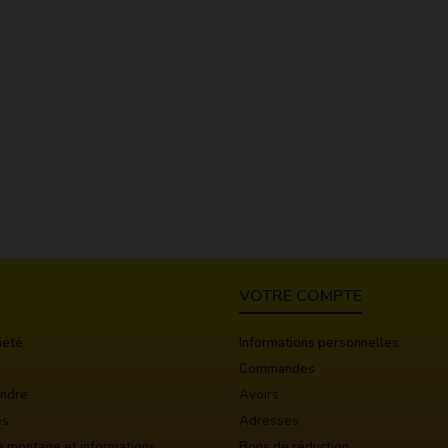
VOTRE COMPTE
iété
Informations personnelles
Commandes
indre
Avoirs
es
Adresses
e montage et informations
Bons de réduction