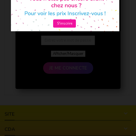
S'inscrire
Afficher/Masquer
JE ME CONNECTE

SITE

CDA