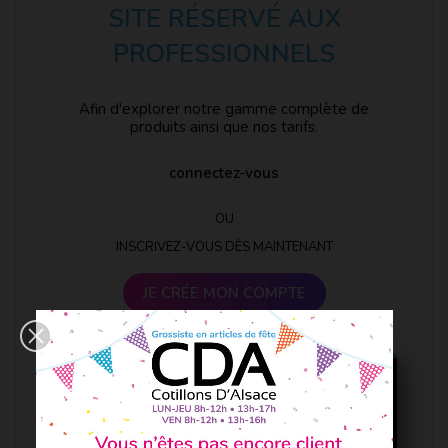
SITE RÉSERVÉ AUX
PROFESSIONNELS
Afin d'explorer notre gamme complète de
produits ainsi que nos tarifs.
connectez-vous
OU
INSCRIVEZ-VOUS DÈS MAINTENANT
JE CRÉE MON COMPTE