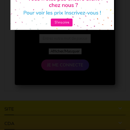
S'inscrire
Afficher/Masquer
JE ME CONNECTE

SITE

CDA