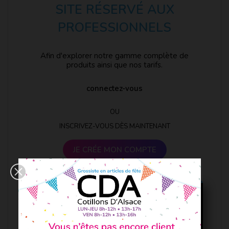
SITE RÉSERVÉ AUX
PROFESSIONNELS
Afin d'explorer notre gamme complète de
produits ainsi que nos tarifs.
connectez-vous
OU
INSCRIVEZ-VOUS DÈS MAINTENANT
JE CRÉE MON COMPTE