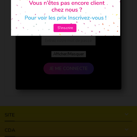
S'inscrire
Afficher/Masquer
JE ME CONNECTE

SITE

CDA