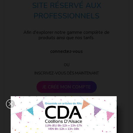
SITE RÉSERVÉ AUX
PROFESSIONNELS
Afin d'explorer notre gamme complète de
produits ainsi que nos tarifs.
connectez-vous
OU
INSCRIVEZ-VOUS DÈS MAINTENANT
JE CRÉE MON COMPTE