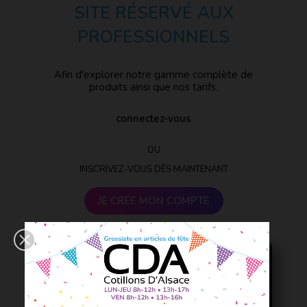
SITE RÉSERVÉ AUX
PROFESSIONNELS
Afin d'explorer notre gamme complète de
produits ainsi que nos tarifs.
connectez-vous
OU
INSCRIVEZ-VOUS DÈS MAINTENANT
JE CRÉE MON COMPTE