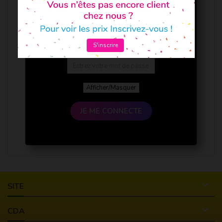
S'inscrire
Afficher/Masquer
JE ME CONNECTE

SITE

CDA