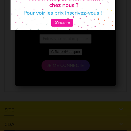
S'inscrire
Afficher/Masquer
JE ME CONNECTE

SITE

CDA