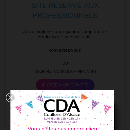
SITE RÉSERVÉ AUX
PROFESSIONNELS
Afin d'explorer notre gamme complète de
produits ainsi que nos tarifs.
connectez-vous
OU
INSCRIVEZ-VOUS DÈS MAINTENANT
JE CRÉE MON COMPTE