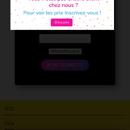
S'inscrire
Afficher/Masquer
JE ME CONNECTE

SITE

CDA